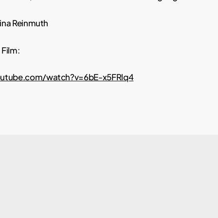
lina Reinmuth
 Film:
outube.com/watch?v=6bE-x5FRlq4