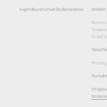
Anfahrt
Jugendkunstschule Bodenseekreis
Kunstsc
Seepro
D-8870
Geschäf
Montag-
Kontak
info@ku
bodense