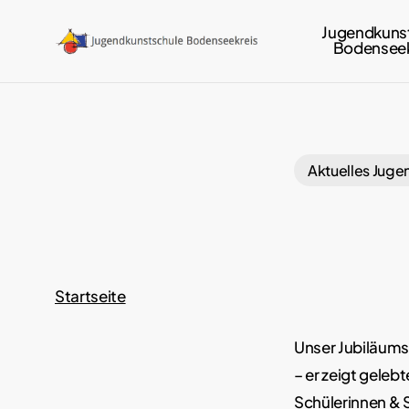
Skip
Jugendkuns
to
Bodenseek
main
content
Aktuelles Juge
Startseite
Unser Jubiläums
– er zeigt gele
Schülerinnen & 