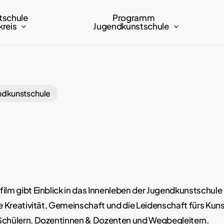
tschule
Programm
reis
Jugendkunstschule
ndkunstschule
film gibt Einblick in das Innenleben der Jugendkunstschul
bte Kreativität, Gemeinschaft und die Leidenschaft fürs K
Schülern, Dozentinnen & Dozenten und Wegbegleitern.