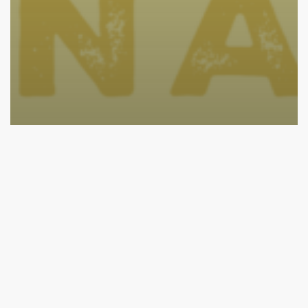
Aktuelles Jugendkunstschule
Jugendliche
Junge Erwachsene
Tettnang
Sommer-Workshop „Obstschnitze“