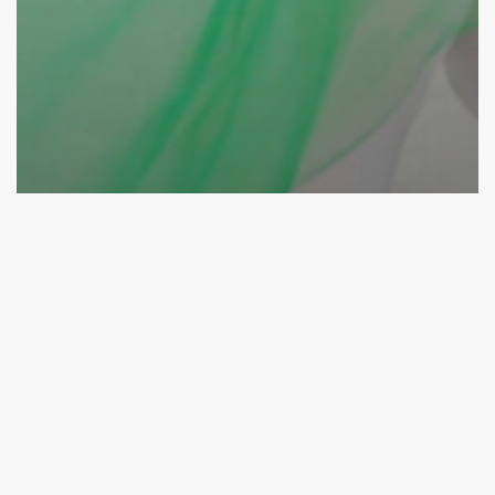
Grundschulkinder
Kindergartenkinder
Meersburg
Tanz
Klassisches Ballett