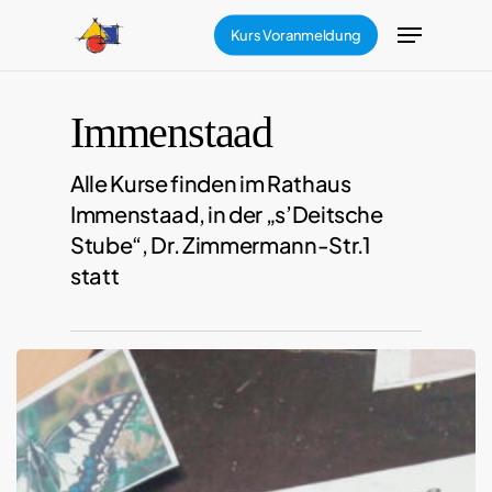
Skip
Menu
Kurs Voranmeldung
to
main
content
Immenstaad
Alle Kurse finden im Rathaus
Immenstaad, in der „s’Deitsche
Stube“, Dr. Zimmermann-Str.1
statt